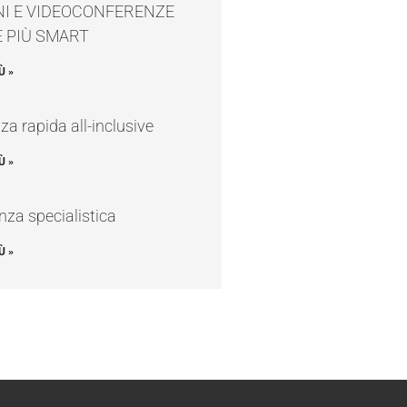
NI E VIDEOCONFERENZE
 PIÙ SMART
Ù »
za rapida all-inclusive
Ù »
za specialistica
Ù »