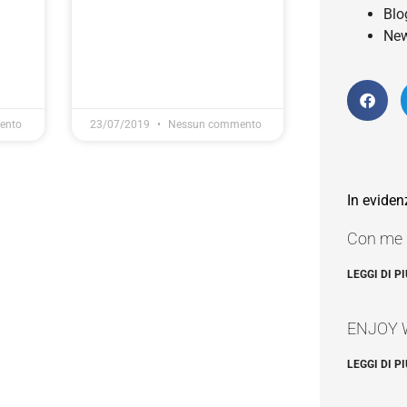
Blo
New
ento
23/07/2019
Nessun commento
In eviden
Con me s
LEGGI DI PI
ENJOY 
LEGGI DI PI