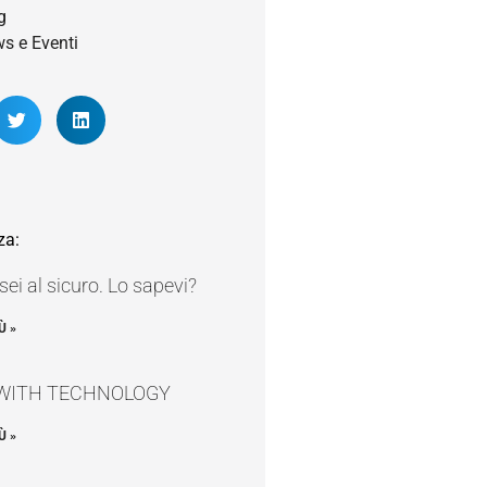
g
s e Eventi
za:
ei al sicuro. Lo sapevi?
Ù »
WITH TECHNOLOGY
Ù »