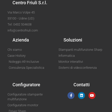
Centro Friuli S.r.l.
Via Marco Volpe 45
33100 - Udine (UD)
Tel: 0432 504608
info@centrofriuli.com
Azienda
Soluzioni
Chi siamo
Stampanti multifunzione Sharp
Case History
Informatica
Noleggio All-Inclusive
Monitor interattivi
Consulenza Specialistica
Sistemi di videoconferenza
Configuratore
Contatti
Configuratore stampante
multifunzione
Configuratore monitor
Driver Sharp