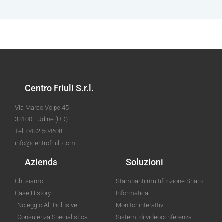
Centro Friuli S.r.l.
Via Marco Volpe 45
33100 - Udine (UD)
Tel: 0432 504608
info@centrofriuli.com
Azienda
Soluzioni
Chi siamo
Stampanti multifunzione Sharp
Case History
Informatica
Noleggio All-Inclusive
Monitor interattivi
Consulenza Specialistica
Sistemi di videoconferenza